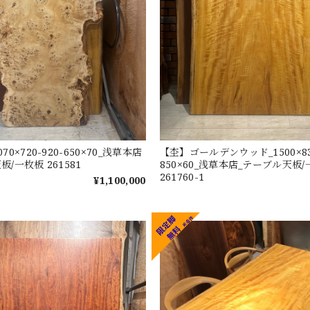
70×720-920-650×70_浅草本店
【杢】ゴールデンウッド_1500×83
/一枚板 261581
850×60_浅草本店_テーブル天板
261760-1
¥1,100,000