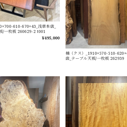
×700-610-670×43_浅草本店_
一枚板 260629-2 t001
¥495,000
楠（クス）_1910×570-510-620
店_テーブル天板/一枚板 262939