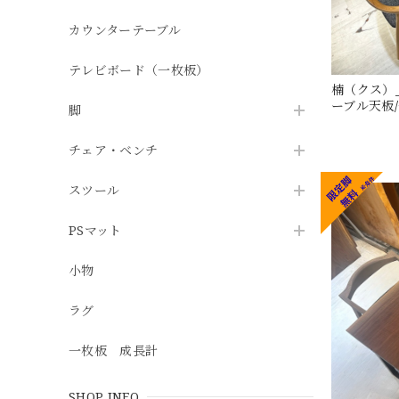
カウンターテーブル
テレビボード（一枚板）
楠（クス）_2
ーブル天板/一
脚
チェア・ベンチ
スツール
PSマット
小物
ラグ
一枚板 成長計
SHOP INFO