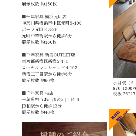
展示枚数 約150枚
■千年家具 横浜元町店
神奈川県横浜市中区元町5-198
ポーラ元町ビル2F
元町中華街駅から徒歩8分
展示枚数 約160枚
■千年家具 新宿OUTLET店
東京都新宿区新宿5-1-1
ローヤルマンションビル102
新宿三丁目駅から徒歩6分
展示枚数 約60枚
水目桜（ミズメ
870-130
■千年家具 柏店
枚板 262179
千葉県柏市あけぼの5丁目4-6
JR柏駅から徒歩13分
展示枚数 約40枚