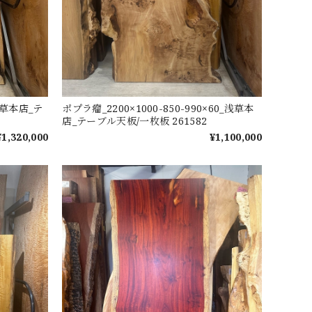
_浅草本店_テ
ポプラ瘤_2200×1000-850-990×60_浅草本
店_テーブル天板/一枚板 261582
¥1,320,000
¥1,100,000