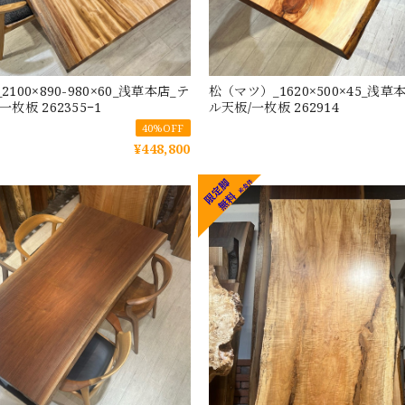
100×890-980×60_浅草本店_テ
松（マツ）_1620×500×45_浅草
枚板 262355−1
ル天板/一枚板 262914
40%OFF
¥448,800