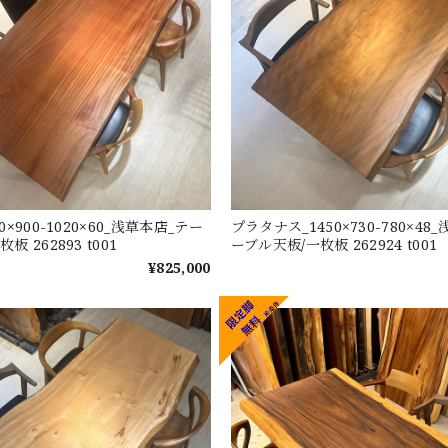
0×900-1020×60_浅草本店_テー
プラタナス_1450×730-780×48
板 262893 t001
ーブル天板/一枚板 262924 t001
¥825,000