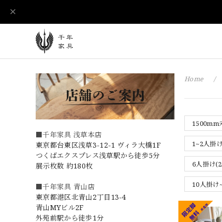
Home
1500m
■千年家具 浅草本店
1~2人掛け
東京都台東区浅草3-12-1 ヴィラ大橋1F
つくばエクスプレス浅草駅から徒歩5分
6人掛け(2
展示枚数 約180枚
10人掛け~
■千年家具 青山店
東京都港区北青山2丁目13-4
青山MYビル2F
外苑前駅から徒歩1分