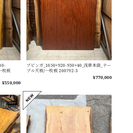
0-
ブビンガ_1650×920-930×40_浅草本店_テー
/一枚板
ブル天板/一枚板 260792-3
¥770,000
¥550,000