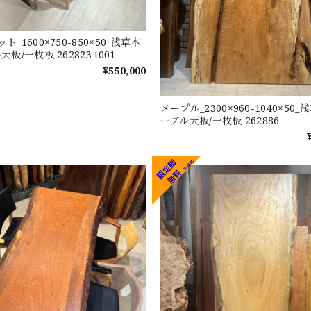
_1600×750-850×50_浅草本
板/一枚板 262823 t001
¥550,000
メープル_2300×960-1040×50
ーブル天板/一枚板 262886