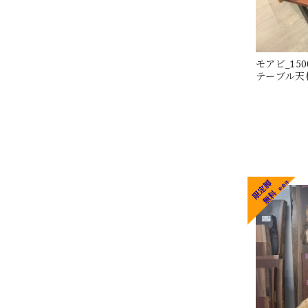
モアビ_1500
テーブル天板/