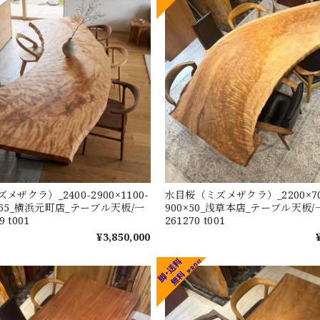
ザクラ）_2400-2900×1100-
水目桜（ミズメザクラ）_2200×70
0×65_横浜元町店_テーブル天板/一
900×50_浅草本店_テーブル天板
 t001
261270 t001
¥3,850,000