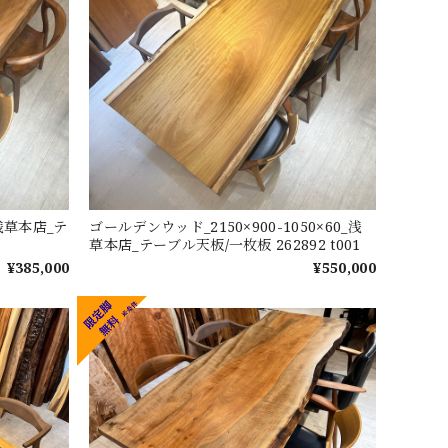
_浅草本店_テ
ゴールデンウッド_2150×900-1050×60_浅
草本店_テーブル天板/一枚板 262892 t001
¥385,000
¥550,000