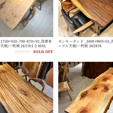
700×910-790-670×50_浅草本
モンキーポッド _1600×800×50
板/一枚板 261761-2 t001
ーブル天板/一枚板 262878
¥999,999
SOLD OUT