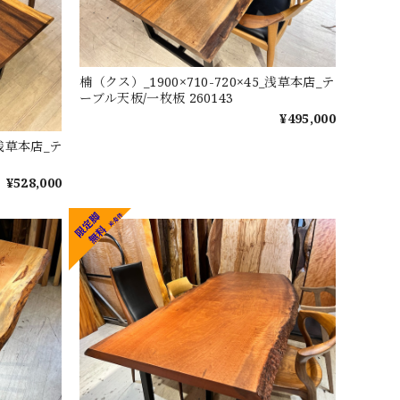
楠（クス）_1900×710-720×45_浅草本店_テ
ーブル天板/一枚板 260143
¥495,000
_浅草本店_テ
¥528,000