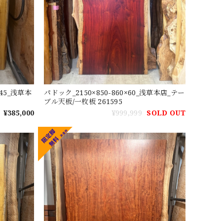
×45_浅草本
パドック_2150×850-860×60_浅草本店_テー
ブル天板/一枚板 261595
¥385,000
¥999,999
SOLD OUT