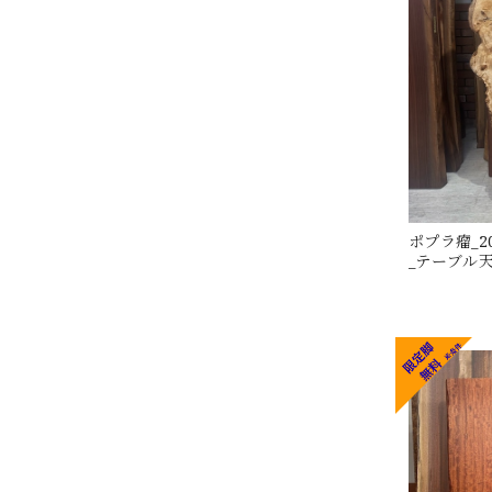
ポプラ瘤_20
_テーブル天板