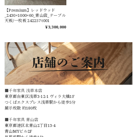
【Premium】レッドウッド
_2430×1000×60_青山店_テーブル
天板/一枚板 242257 t001
¥3,300,000
■千年家具 浅草本店
東京都台東区浅草3-12-1 ヴィラ大橋1F
つくばエクスプレス浅草駅から徒歩5分
展示枚数 約180枚
■千年家具 青山店
東京都港区北青山2丁目13-4
青山MYビル2F
外苑前駅から徒歩1分