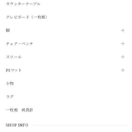
カウンターテーブル
テレビボード（一枚板）
脚
チェア・ベンチ
スツール
PSマット
小物
ラグ
一枚板 成長計
SHOP INFO