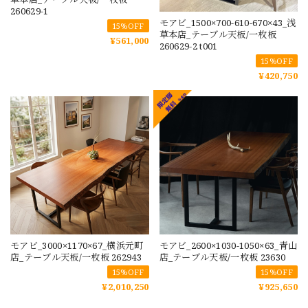
260629-1
モアビ_1500×700-610-670×43_浅
15%OFF
草本店_テーブル天板/一枚板
¥561,000
260629-2 t001
15%OFF
¥420,750
モアビ_3000×1170×67_横浜元町
モアビ_2600×1030-1050×63_青山
店_テーブル天板/一枚板 262943
店_テーブル天板/一枚板 23630
15%OFF
15%OFF
¥2,010,250
¥925,650