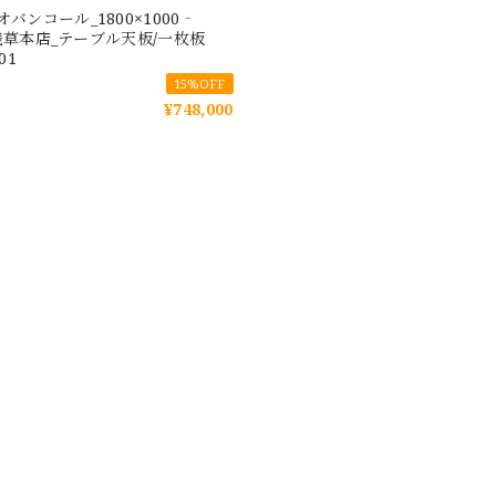
バンコール_1800×1000‐
0_浅草本店_テーブル天板/一枚板
2 t001
15%OFF
¥748,000