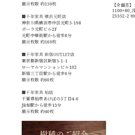
展示枚数 約150枚
【全面杢】オ
1100×8
23352-
■千年家具 横浜元町店
神奈川県横浜市中区元町5-198
ポーラ元町ビル2F
元町中華街駅から徒歩8分
展示枚数 約160枚
■千年家具 新宿OUTLET店
東京都新宿区新宿5-1-1
ローヤルマンションビル102
新宿三丁目駅から徒歩6分
展示枚数 約60枚
■千年家具 柏店
千葉県柏市あけぼの5丁目4-6
JR柏駅から徒歩13分
展示枚数 約40枚