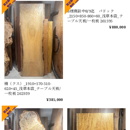
楠（クス）_1910×570-510-
B様商談中8/9迄 パドック
620×45_浅草本店_テーブル天板/
_2150×850-860×60_浅草本店_テ
一枚板 262939
ーブル天板/一枚板 261595
¥385,000
¥880,000