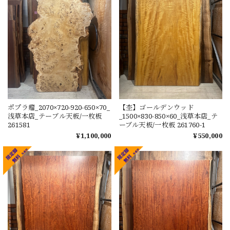
ポプラ瘤_2070×720-920-650×70_
【杢】ゴールデンウッド
浅草本店_テーブル天板/一枚板
_1500×830-850×60_浅草本店_テ
261581
ーブル天板/一枚板 261760-1
¥1,100,000
¥550,000