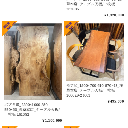
草本店_テーブル天板/一枚板
262886
¥1,320,000
モアビ_1500×700-610-670×43_浅
草本店_テーブル天板/一枚板
260629-2 t001
¥495,000
ポプラ瘤_2200×1000-850-
990×60_浅草本店_テーブル天板/
一枚板 261582
¥1,100,000