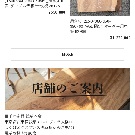
_1500×840-860-850×60_横浜元町
店_テーブル天板/一枚板 261760-
2
¥550,000
屋久杉_2150×980-950-
890×60_Web限定_オーダー用原
板 R2968
¥1,320,000
MORE
■千年家具 浅草本店
東京都台東区浅草3-12-1 ヴィラ大橋1F
つくばエクスプレス浅草駅から徒歩5分
展示枚数 約180枚