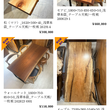
モアビ_1800×710-830-630×50_浅
草本店_テーブル天板/一枚板
260629-1
松（マツ）_1620×500×45_浅草本
¥660,000
店_テーブル天板/一枚板 262914
¥308,000
ウォールナット_1600×750-
850×50_浅草本店_テーブル天板/
一枚板 262823 t001
¥550,000
メープル_2300×960-1040×50_浅