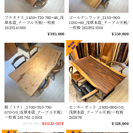
プラタナス_1450×730-780×48_浅
ゴールデンウッド_2150×900-
草本店_テーブル天板/一枚板
1050×60_浅草本店_テーブル天板/
262924 t001
一枚板 262892 t001
¥385,000
¥550,000
栃（トチ）_1700×910-790-
モンキーポッド _1600×800×50_
670×50_浅草本店_テーブル天板/
浅草本店_テーブル天板/一枚板
一枚板 261761-2 t001
262878
¥999,999
SOLD OUT
¥528,000