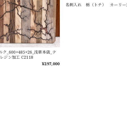
名刺入れ 栃（トチ） カーリー
ク_600×485×26_浅草本店_テ
レジン加工 C2118
¥297,000