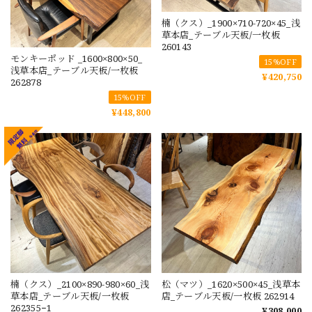
楠（クス）_1900×710-720×45_浅
草本店_テーブル天板/一枚板
260143
モンキーポッド _1600×800×50_
15%OFF
浅草本店_テーブル天板/一枚板
¥420,750
262878
15%OFF
¥448,800
楠（クス）_2100×890-980×60_浅
松（マツ）_1620×500×45_浅草本
草本店_テーブル天板/一枚板
店_テーブル天板/一枚板 262914
262355−1
¥308,000