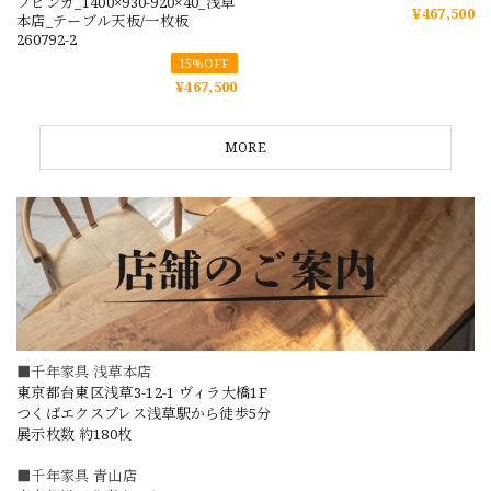
ブビンガ_1400×930-920×40_浅草
¥467,500
本店_テーブル天板/一枚板
260792-2
15%OFF
¥467,500
MORE
■千年家具 浅草本店
東京都台東区浅草3-12-1 ヴィラ大橋1F
つくばエクスプレス浅草駅から徒歩5分
展示枚数 約180枚
■千年家具 青山店