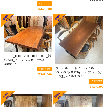
40%OFF
¥448,800
モアビ_1800×710-830-630×50_浅
草本店_テーブル天板/一枚板
260629-1
ウォールナット_1600×750-
15%OFF
850×50_浅草本店_テーブル天板/
¥561,000
一枚板 262823 t001
15%OFF
¥467,500