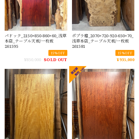
パドック_2150×850-860×60_浅草
ポプラ瘤_2070×720-920-650×70_
本店_テーブル天板/一枚板
浅草本店_テーブル天板/一枚板
261595
261581
15%OFF
15%OFF
¥850,000
SOLD OUT
¥935,000