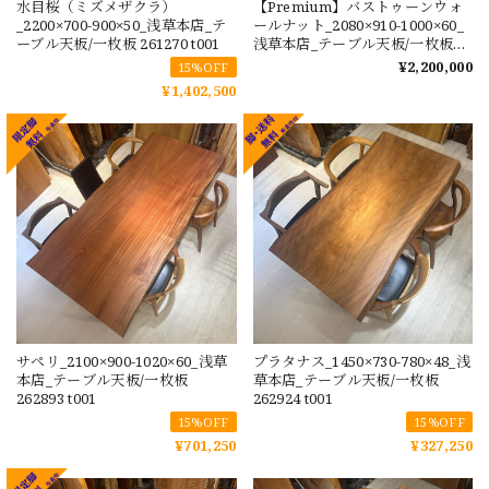
水目桜（ミズメザクラ）
【Premium】バストゥーンウォ
_2200×700-900×50_浅草本店_テ
ールナット_2080×910-1000×60_
ーブル天板/一枚板 261270 t001
浅草本店_テーブル天板/一枚板
260455 t001
¥2,200,000
15%OFF
¥1,402,500
サペリ_2100×900-1020×60_浅草
プラタナス_1450×730-780×48_浅
本店_テーブル天板/一枚板
草本店_テーブル天板/一枚板
262893 t001
262924 t001
15%OFF
15%OFF
¥701,250
¥327,250