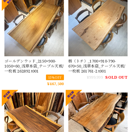
ゴールデンウッド_2150×900-
栃（トチ）_1700×910-790-
1050×60_浅草本店_テーブル天板/
670×50_浅草本店_テーブル天板/
一枚板 262892 t001
一枚板 261761-2 t001
¥999,999
SOLD OUT
15%OFF
¥467,500