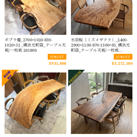
ポプラ瘤_2700×1020-830-
水目桜（ミズメザクラ）_2400-
1020×52 _横浜元町店_テーブル天
2900×1100-870-1300×65_横浜元
板/一枚板 261806
町店_テーブル天板/一枚板
262179 t001
15%OFF
15%OFF
¥935,000
¥3,272,500