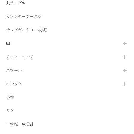
丸テーブル
カウンターテーブル
テレビボード（一枚板）
脚
チェア・ベンチ
スツール
PSマット
小物
ラグ
一枚板 成長計