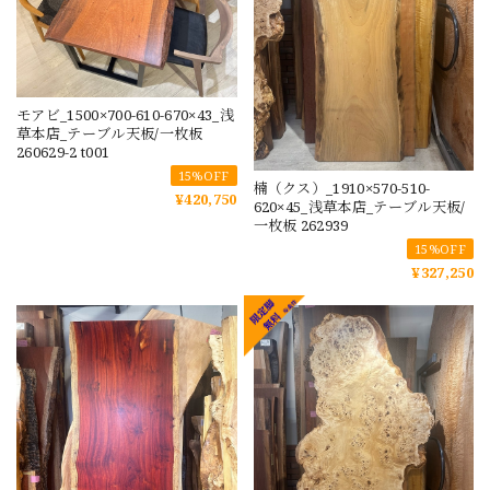
モアビ_1500×700-610-670×43_浅
草本店_テーブル天板/一枚板
260629-2 t001
15%OFF
楠（クス）_1910×570-510-
¥420,750
620×45_浅草本店_テーブル天板/
一枚板 262939
15%OFF
¥327,250