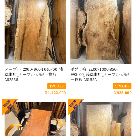
メープル_2300×960-1040×50_浅
ポプラ瘤_2200×1000-850-
草本店_テーブル天板/一枚板
990×60_浅草本店_テーブル天板/
262886
一枚板 261582
15%OFF
15%OFF
¥1,122,000
¥935,000