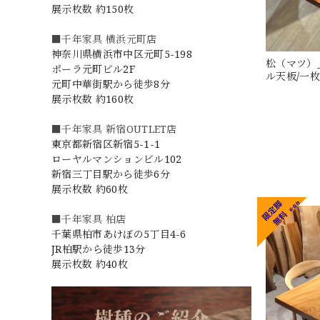
展示枚数 約150枚
■千年家具 横浜元町店
神奈川県横浜市中区元町5-198
松（マツ）_
ポーラ元町ビル2F
ル天板/一枚板
元町中華街駅から徒歩8分
展示枚数 約160枚
■千年家具 新宿OUTLET店
東京都新宿区新宿5-1-1
ローヤルマンションビル102
新宿三丁目駅から徒歩6分
展示枚数 約60枚
■千年家具 柏店
千葉県柏市あけぼの5丁目4-6
JR柏駅から徒歩13分
展示枚数 約40枚