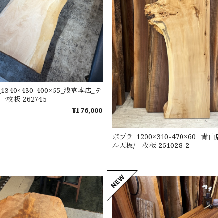
340×430-400×55_浅草本店_テ
枚板 262745
¥176,000
ポプラ_1200×310-470×60 _青
ル天板/一枚板 261028-2