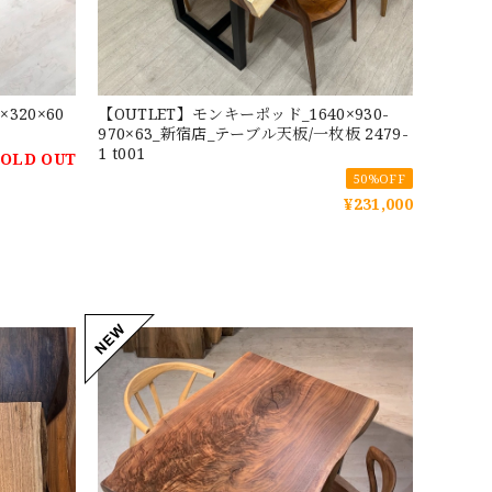
320×60
【OUTLET】モンキーポッド_1640×930-
970×63_新宿店_テーブル天板/一枚板 2479-
1 t001
SOLD OUT
50%OFF
¥231,000