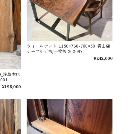
ウォールナット_1150×730-760×50_青山店_
テーブル天板/一枚板 262697
¥242,000
60_浅草本店
001
¥198,000