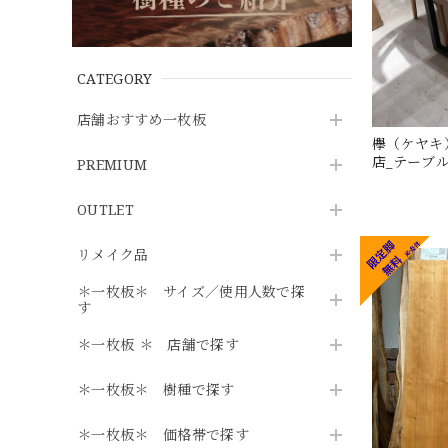
CATEGORY
店舗おすすめ一枚板
欅（ケヤキ）_
店_テーブル天
PREMIUM
OUTLET
リメイク品
＊一枚板＊ サイズ／使用人数で探
す
＊一枚板 ＊ 店舗で探す
＊一枚板＊ 樹種で探す
＊一枚板＊ 価格帯で探す