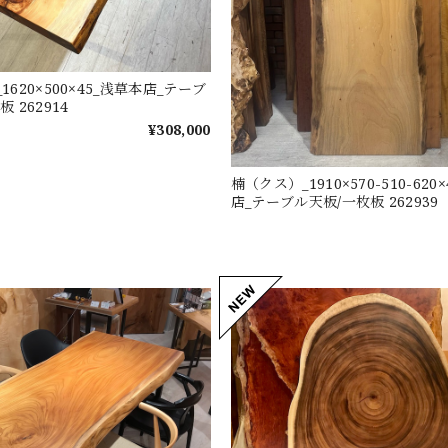
1620×500×45_浅草本店_テーブ
 262914
¥308,000
楠（クス）_1910×570-510-620
店_テーブル天板/一枚板 262939