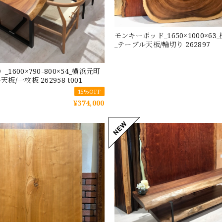
モンキーポッド_1650×1000×6
_テーブル天板/輪切り 262897
1600×790-800×54_横浜元町
板/一枚板 262958 t001
15%OFF
¥374,000