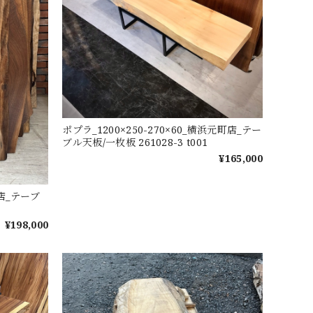
ポプラ_1200×250-270×60_横浜元町店_テー
ブル天板/一枚板 261028-3 t001
¥165,000
山店_テーブ
¥198,000