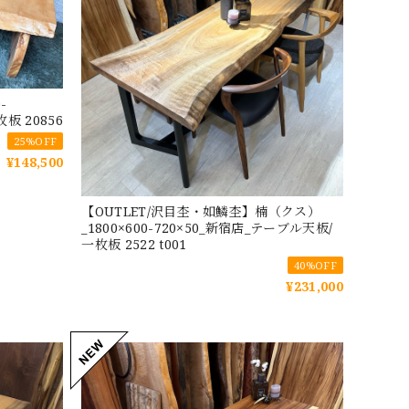
-
板 20856
25%OFF
¥148,500
【OUTLET/沢目杢・如鱗杢】楠（クス）
_1800×600-720×50_新宿店_テーブル天板/
一枚板 2522 t001
40%OFF
¥231,000