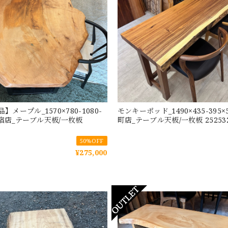
メープル_1570×780-1080-
モンキーポッド_1490×435-395×
_新宿店_テーブル天板/一枚板
町店_テーブル天板/一枚板 252532-
50%OFF
¥275,000