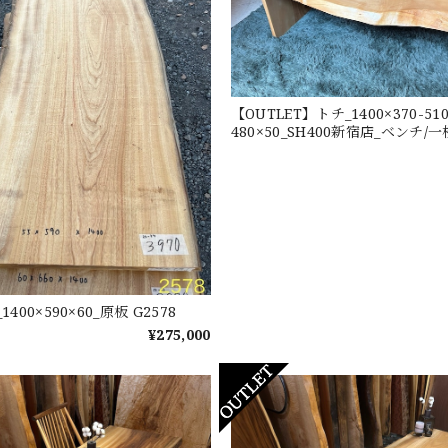
【OUTLET】トチ_1400×370-510
480×50_SH400新宿店_ベンチ/一枚
400×590×60_原板 G2578
¥275,000