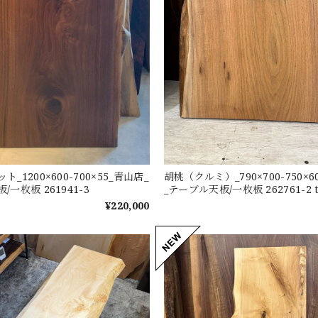
_1200×600-700×55_青山店_
胡桃（クルミ）_790×700-750×
一枚板 261941-3
_テーブル天板/一枚板 262761-2 t
¥220,000