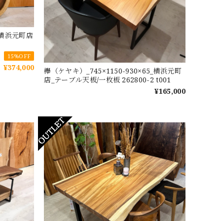
3_横浜元町店
15%OFF
¥374,000
欅（ケヤキ）_745×1150-930×65_横浜元町
店_テーブル天板/一枚板 262800-2 t001
¥165,000