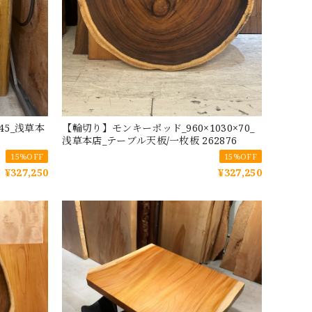
×45_浅草本
【輪切り】モンキーポッド_960×1030×70_
浅草本店_テーブル天板/一枚板 262876
15%OFF
15%OFF
¥327,250
¥327,250