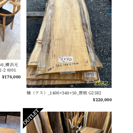
56_横浜元
2 t001
¥176,000
楠（クス）_1400×340×50_原板 G2582
¥220,000