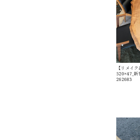
【リメイク品】
520×47
262683