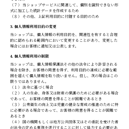
（７） 当ショップサービスに関連して、個別を識別できない形
式に加工した統計データを作成するため
（８） その他、上記利用目的に付随する目的のため
3. 個人情報利用目的の変更
当ショップは、個人情報の利用目的を、関連性を有すると合理
的に認められる範囲内において変更することがあり、変更した
場合にはお客様に通知又は公表します。
4. 個人情報利用の制限
当ショップは、個人情報保護法その他の法令により許容される
場合を除き、お客様の同意を得ず、利用目的の達成に必要な範
囲を超えて個人情報を取り扱いません。但し、次の場合はこの
限りではありません。
（１） 法令に基づく場合
（２） 人の生命、身体又は財産の保護のために必要がある場合
であって、お客様の同意を得ることが困難であるとき
（３） 公衆衛生の向上又は児童の健全な育成の推進のために特
に必要がある場合であって、お客様の同意を得ることが困難で
あるとき
（４） 国の機関もしくは地方公共団体又はその委託を受けた者
が法令の定める事務を遂行することに対して協力する必要があ