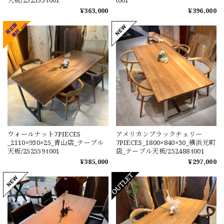
¥363,000
¥396,000
ウォールナット7PIECES
アメリカンブラックチェリー
_2110×930×25_青山店_テーブル
7PIECES_1800×840×30_横浜元町
天板/252559 t001
店_テーブル天板/252488 t001
¥385,000
¥297,000