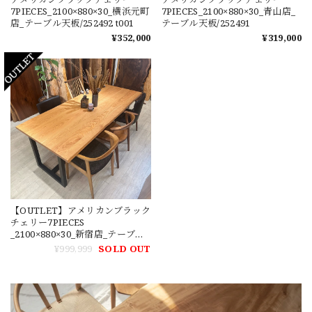
7PIECES_2100×880×30_横浜元町
7PIECES_2100×880×30_青山店_
店_テーブル天板/252492 t001
テーブル天板/252491
¥352,000
¥319,000
【OUTLET】アメリカンブラック
チェリー7PIECES
_2100×880×30_新宿店_テーブル
天板/2490 t001
¥999,999
SOLD OUT