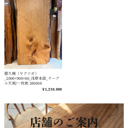
屋久栂（ヤクツガ）
_2000×900×60_浅草本店_テーブ
ル天板/一枚板 260656
¥1,210,000