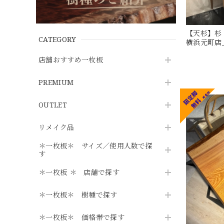
【天杉】杉（ス
CATEGORY
横浜元町店_
店舗おすすめ一枚板
PREMIUM
OUTLET
リメイク品
＊一枚板＊ サイズ／使用人数で探
す
＊一枚板 ＊ 店舗で探す
＊一枚板＊ 樹種で探す
＊一枚板＊ 価格帯で探す