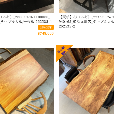
ギ）_2600×970-1100×60_
【天杉】杉（スギ）_2275×975-9
テーブル天板/一枚板 262535-1
940×65_横浜元町店_テーブル天
262535-2
15%OFF
¥748,000