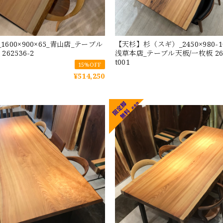
1600×900×65_青山店_テーブル
【天杉】杉（スギ）_2450×980-10
262536-2
浅草本店_テーブル天板/一枚板 262
t001
15%OFF
¥514,250