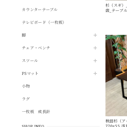
杉（スギ）_2
カウンターテーブル
店_テーブル天
テレビボード（一枚板）
脚
チェア・ベンチ
スツール
PSマット
小物
ラグ
一枚板 成長計
秋田杉（アキ
770×55
SHOP INFO