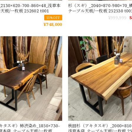
130×620-700-860×48_浅草本
杉（スギ）_2040×870-980×70
板/一枚板 252602 t001
テーブル天板/一枚板 252530 
¥999,999
15%OFF
¥748,000
タスギ）柿渋染め_1850×730-
秋田杉（アキタスギ）_2000×810-8
_浅草本店_テーブル天板/一枚板
浅草本店_テーブル天板/一枚板 2525