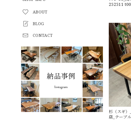
252511 t0
ABOUT
BLOG
CONTACT
杉（スギ）_2
店_テーブル天