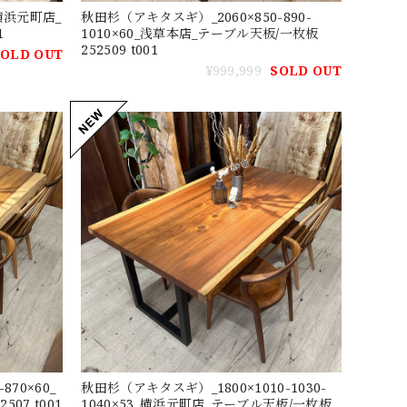
_横浜元町店_
秋田杉（アキタスギ）_2060×850-890-
t001
1010×60_浅草本店_テーブル天板/一枚板
252509 t001
SOLD OUT
¥999,999
SOLD OUT
70×60_
秋田杉（アキタスギ）_1800×1010-1030-
07 t001
1040×53_横浜元町店_テーブル天板/一枚板