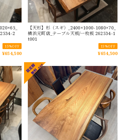
20×65_
【天杉】杉（スギ）_2400×1000-1080×70_
534-2
横浜元町店_テーブル天板/一枚板 262534-1
t001
15%OFF
15%OFF
¥654,500
¥654,500