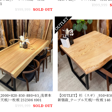
01
¥999,999
¥999,999
SOLD OUT
000×820-850-880×65_浅草本
【OUTLET】杉（スギ）_950×850-
板/一枚板 252506 t001
新宿店_テーブル天板/一枚板 146 t
¥999,999
SOLD OUT