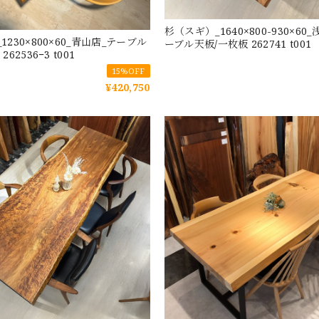
杉（スギ）_1640×800-930×60
1230×800×60_青山店_テーブル
ーブル天板/一枚板 262741 t001
62536−3 t001
15%OFF
¥420,750