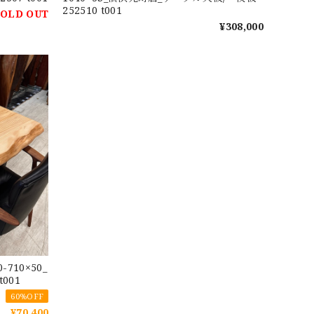
252510 t001
SOLD OUT
¥308,000
710×50_
001
60%OFF
¥70,400