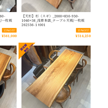
60-
【天杉】杉（スギ）_2000×830-930-
板/一枚板
1040×58_浅草本店_テーブル天板/一枚板
262536-1 t001
15%OFF
15%OFF
¥561,000
¥514,250