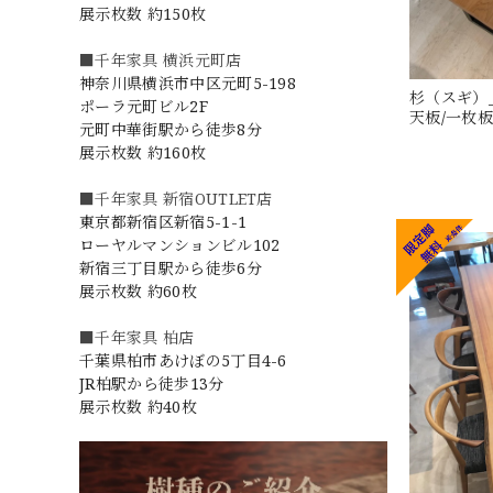
展示枚数 約150枚
■千年家具 横浜元町店
神奈川県横浜市中区元町5-198
杉（スギ）_
ポーラ元町ビル2F
天板/一枚板 
元町中華街駅から徒歩8分
展示枚数 約160枚
■千年家具 新宿OUTLET店
東京都新宿区新宿5-1-1
ローヤルマンションビル102
新宿三丁目駅から徒歩6分
展示枚数 約60枚
■千年家具 柏店
千葉県柏市あけぼの5丁目4-6
JR柏駅から徒歩13分
展示枚数 約40枚