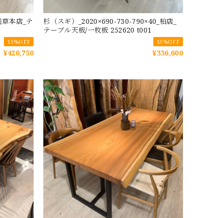
_浅草本店_テ
杉（スギ）_2020×690-730-790×40_柏店_
テーブル天板/一枚板 252620 t001
15%OFF
15%OFF
¥420,750
¥336,600