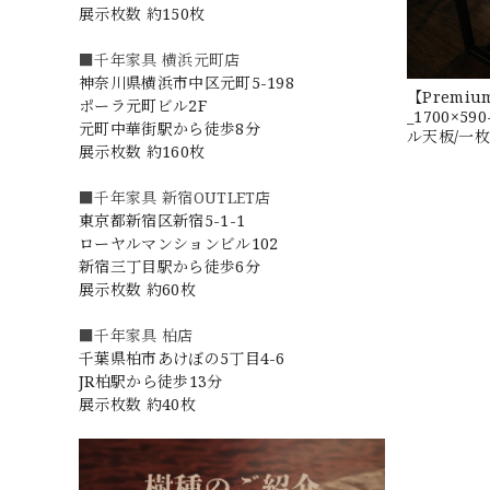
展示枚数 約150枚
■千年家具 横浜元町店
神奈川県横浜市中区元町5-198
【Prem
ポーラ元町ビル2F
_1700×59
元町中華街駅から徒歩8分
ル天板/一枚板 
展示枚数 約160枚
■千年家具 新宿OUTLET店
東京都新宿区新宿5-1-1
ローヤルマンションビル102
新宿三丁目駅から徒歩6分
展示枚数 約60枚
■千年家具 柏店
千葉県柏市あけぼの5丁目4-6
JR柏駅から徒歩13分
展示枚数 約40枚