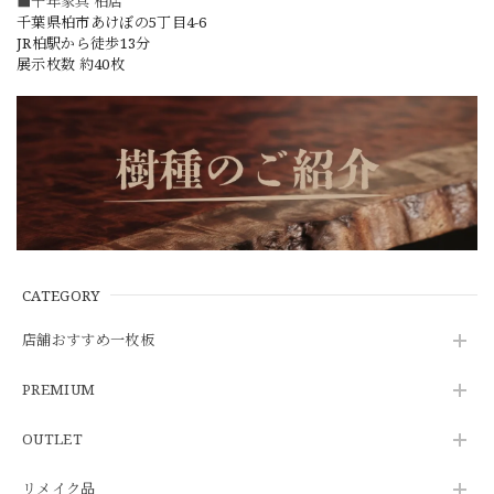
■千年家具 柏店
千葉県柏市あけぼの5丁目4-6
JR柏駅から徒歩13分
展示枚数 約40枚
CATEGORY
店舗おすすめ一枚板
PREMIUM
OUTLET
リメイク品