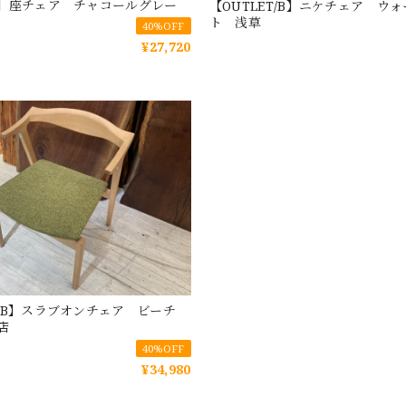
ET】座チェア チャコールグレー
【OUTLET/B】ニケチェア ウ
ト 浅草
40%OFF
¥27,720
T/B】スラブオンチェア ビーチ
店
40%OFF
¥34,980