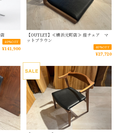
山店
【OUTLET】≪横浜元町店≫ 座チェア マ
ットブラウン
40%OFF
40%OFF
¥141,900
¥27,720