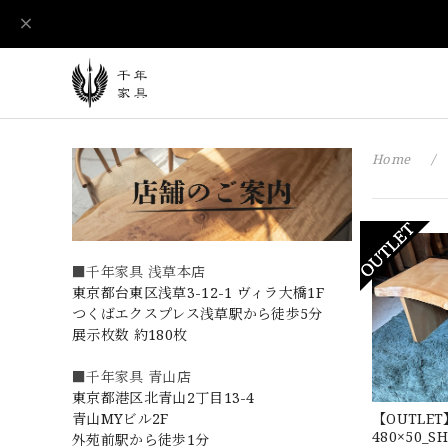
Home
■千年家具 浅草本店
東京都台東区浅草3-12-1 ヴィラ大橋1F
つくばエクスプレス浅草駅から徒歩5分
展示枚数 約180枚
■千年家具 青山店
東京都港区北青山2丁目13-4
【OUTLET】
青山MYビル2F
480×50_
外苑前駅から徒歩1分