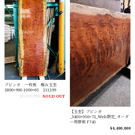
ブビンガ 一枚板 極み玉杢
2800×900-1000×65 211299
¥9,999,999
SOLD OUT
【玉杢】ブビンガ
_3400×950×72_Web限定_オーダ
ー用原板 F745
¥4,400,000