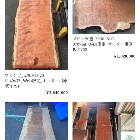
ブビンガ瘤_2300×610-
970×68_Web限定_オーダー用原
板 T752
¥1,320,000
ブビンガ_2790×1070-
1140×75_Web限定_オーダー用原
板 T791
¥2,640,000