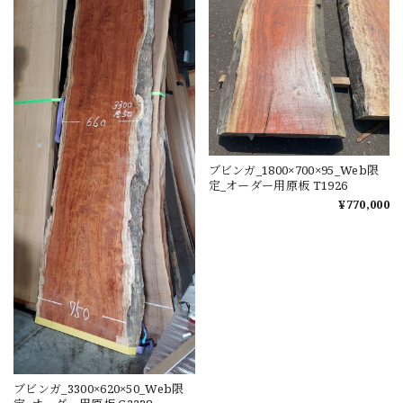
ブビンガ_1800×700×95_Web限
定_オーダー用原板 T1926
¥770,000
ブビンガ_3300×620×50_Web限