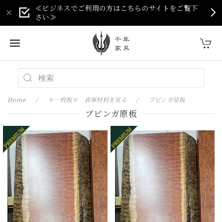
≪ビジネスでご利用の方はこちらのサイトをご覧下
さい≫
Home
＊一枚板＊ 倉庫材料を見る
ブビンガ原板
ブビンガ原板