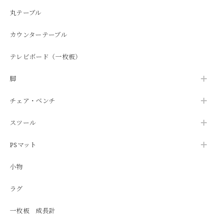
丸テーブル
カウンターテーブル
テレビボード（一枚板）
脚
チェア・ベンチ
スツール
PSマット
小物
ラグ
一枚板 成長計