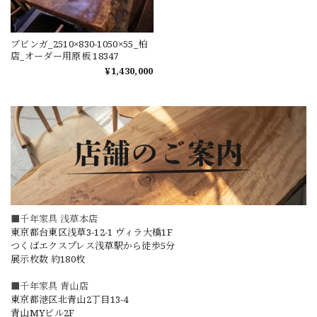
ブビンガ_2510×830-1050×55_柏
店_オーダー用原板 18347
¥1,430,000
■千年家具 浅草本店
東京都台東区浅草3-12-1 ヴィラ大橋1F
つくばエクスプレス浅草駅から徒歩5分
展示枚数 約180枚
■千年家具 青山店
東京都港区北青山2丁目13-4
青山MYビル2F