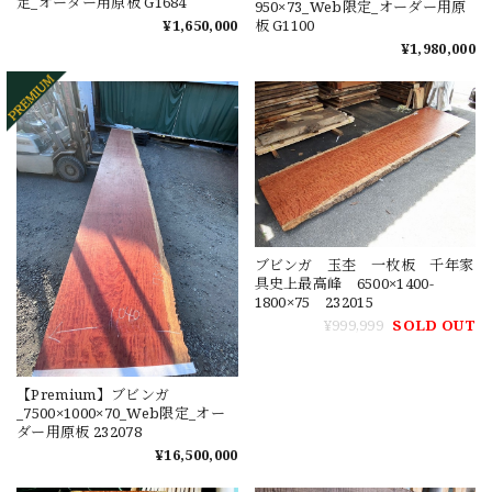
定_オーダー用原板 G1684
950×73_Web限定_オーダー用原
¥1,650,000
板 G1100
¥1,980,000
ブビンガ 玉杢 一枚板 千年家
具史上最高峰 6500×1400-
1800×75 232015
¥999,999
SOLD OUT
【Premium】ブビンガ
_7500×1000×70_Web限定_オー
ダー用原板 232078
¥16,500,000