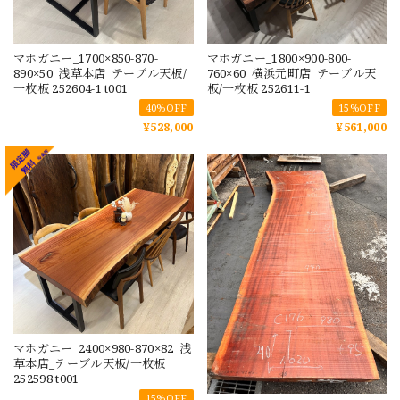
マホガニー_1700×850-870-
マホガニー_1800×900-800-
890×50_浅草本店_テーブル天板/
760×60_横浜元町店_テーブル天
一枚板 252604-1 t001
板/一枚板 252611-1
40%OFF
15%OFF
¥528,000
¥561,000
マホガニー_2400×980-870×82_浅
草本店_テーブル天板/一枚板
252598 t001
15%OFF