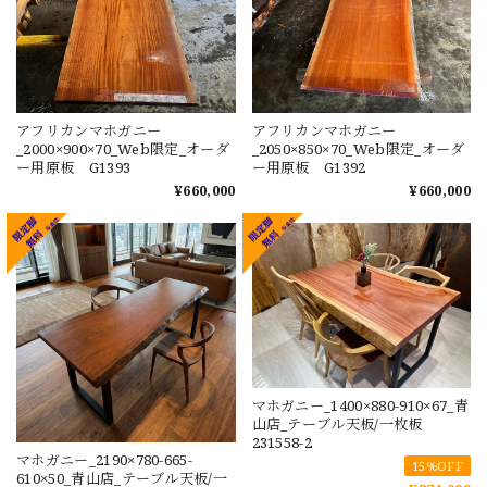
アフリカンマホガニー
アフリカンマホガニー
_2000×900×70_Web限定_オーダ
_2050×850×70_Web限定_オーダ
ー用原板 G1393
ー用原板 G1392
¥660,000
¥660,000
マホガニー_1400×880-910×67_青
山店_テーブル天板/一枚板
231558-2
マホガニー_2190×780-665-
15%OFF
610×50_青山店_テーブル天板/一