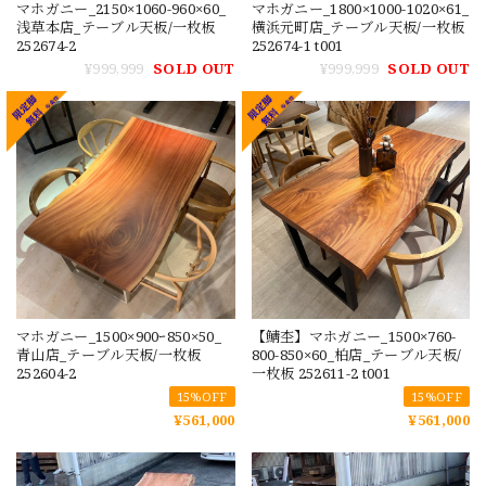
マホガニー_2150×1060-960×60_
マホガニー_1800×1000-1020×61_
浅草本店_テーブル天板/一枚板
横浜元町店_テーブル天板/一枚板
252674-2
252674-1 t001
¥999,999
SOLD OUT
¥999,999
SOLD OUT
マホガニー_1500×900ｰ850×50_
【鯖杢】マホガニー_1500×760-
青山店_テーブル天板/一枚板
800-850×60_柏店_テーブル天板/
252604-2
一枚板 252611-2 t001
15%OFF
15%OFF
¥561,000
¥561,000