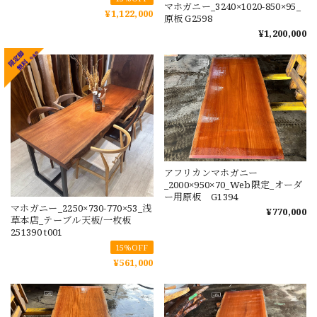
マホガニー_3240×1020-850×95_
¥1,122,000
原板 G2598
¥1,200,000
アフリカンマホガニー
_2000×950×70_Web限定_オーダ
ー用原板 G1394
マホガニー_2250×730-770×53_浅
¥770,000
草本店_テーブル天板/一枚板
251390 t001
15%OFF
¥561,000