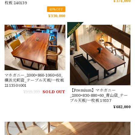
¥374,000
枚板 240139
40%OFF
¥330,000
マホガニー_2000×860-1060×60_
横浜元町店_テーブル天板/一枚板
211350 t001
【Premium】マホガニー
¥999,999
SOLD OUT
_2000×830-880×60_青山店_テー
ブル天板/一枚板 19337
¥682,000