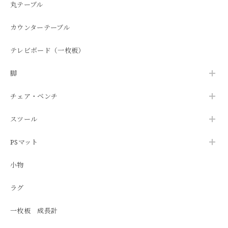
丸テーブル
カウンターテーブル
テレビボード（一枚板）
脚
チェア・ベンチ
スツール
PSマット
小物
ラグ
一枚板 成長計