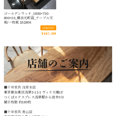
ゴールデンウッド_1800×750-
800×50_横浜元町店_テーブル天
板/一枚板 262806
15%OFF
¥467,500
■千年家具 浅草本店
東京都台東区浅草3-12-1 ヴィラ大橋1F
つくばエクスプレス浅草駅から徒歩5分
展示枚数 約180枚
■千年家具 青山店