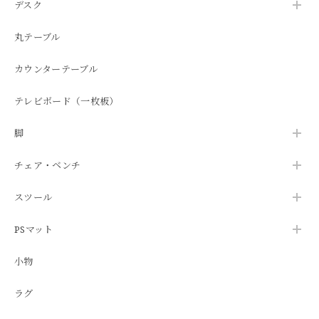
デスク
丸テーブル
カウンターテーブル
テレビボード（一枚板）
脚
チェア・ベンチ
スツール
PSマット
小物
ラグ