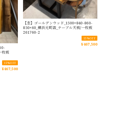
【杢】ゴールデンウッド_1500×840-860-
850×60_横浜元町店_テーブル天板/一枚板
261760-2
15%OFF
¥467,500
0-
/一枚板
15%OFF
¥467,500