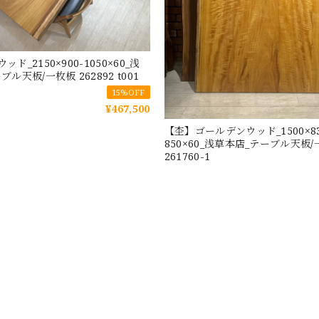
ド_2150×900-1050×60_浅
ル天板/一枚板 262892 t001
15%OFF
¥467,500
【杢】ゴールデンウッド_1500×83
850×60_浅草本店_テーブル天板
261760-1