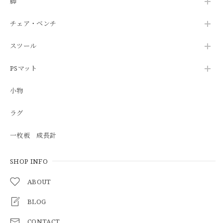
脚
チェア・ベンチ
スツール
PSマット
小物
ラグ
一枚板 成長計
SHOP INFO
ABOUT
BLOG
CONTACT