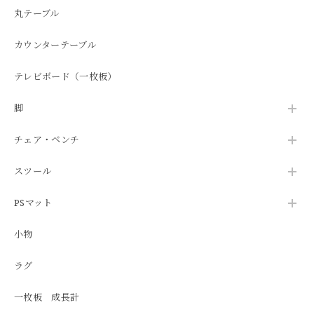
丸テーブル
カウンターテーブル
テレビボード（一枚板）
脚
チェア・ベンチ
スツール
PSマット
小物
ラグ
一枚板 成長計