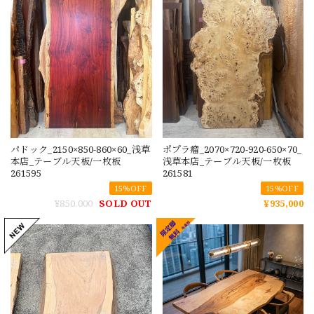
パドック_2150×850-860×60_浅草
ポプラ瘤_2070×720-920-650×70_
本店_テーブル天板/一枚板
浅草本店_テーブル天板/一枚板
261595
261581
15%OFF
15%OFF
¥850,000
SOLD OUT
¥935,000