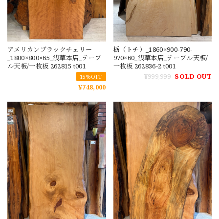
アメリカンブラックチェリー
栃（トチ）_1860×900-790-
_1800×800×65_浅草本店_テーブ
970×60_浅草本店_テーブル天板/
ル天板/一枚板 262815 t001
一枚板 262836-2 t001
¥999,999
SOLD OUT
15%OFF
¥748,000