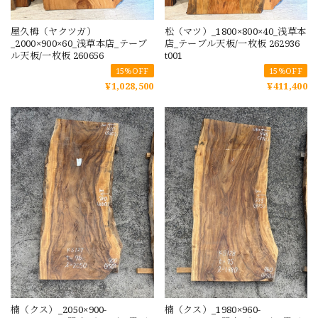
屋久栂（ヤクツガ）
松（マツ）_1800×800×40_浅草本
_2000×900×60_浅草本店_テーブ
店_テーブル天板/一枚板 262936
ル天板/一枚板 260656
t001
15%OFF
15%OFF
¥1,028,500
¥411,400
楠（クス）_2050×900-
楠（クス）_1980×960-