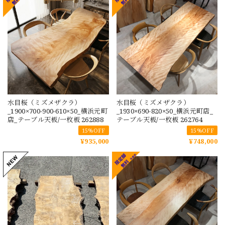
水目桜（ミズメザクラ）
水目桜（ミズメザクラ）
_1900×700-900-610×50_横浜元町
_1930×690-820×50_横浜元町店_
店_テーブル天板/一枚板 262888
テーブル天板/一枚板 262764
15%OFF
15%OFF
¥935,000
¥748,000