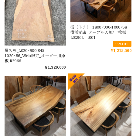
栃（トチ）_1800×900-1000×58_
横浜元店_テーブル天板/一枚板
262962 t001
15%OFF
屋久杉_2020×900-845-
¥1,215,500
1020×86_Web限定_オーダー用原
板 R2966
¥1,320,000