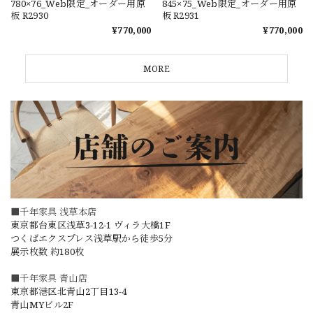
780×76_Web限定_オーダー用原
845×75_Web限定_オーダー用原
板 R2930
板 R2931
¥770,000
¥770,000
MORE
■千年家具 浅草本店
東京都台東区浅草3-12-1 ヴィラ大橋1F
つくばエクスプレス浅草駅から徒歩5分
展示枚数 約180枚
■千年家具 青山店
東京都港区北青山2丁目13-4
青山MYビル2F