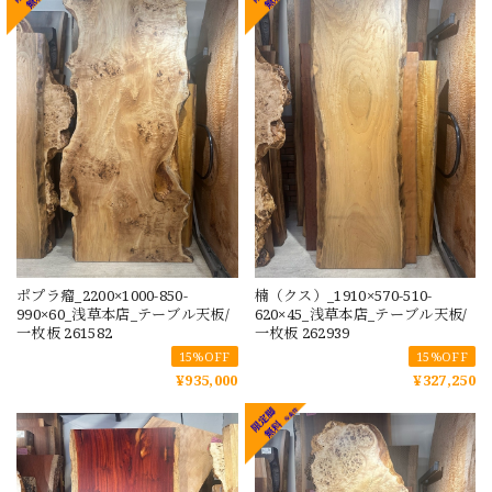
ポプラ瘤_2200×1000-850-
楠（クス）_1910×570-510-
990×60_浅草本店_テーブル天板/
620×45_浅草本店_テーブル天板/
一枚板 261582
一枚板 262939
15%OFF
15%OFF
¥935,000
¥327,250