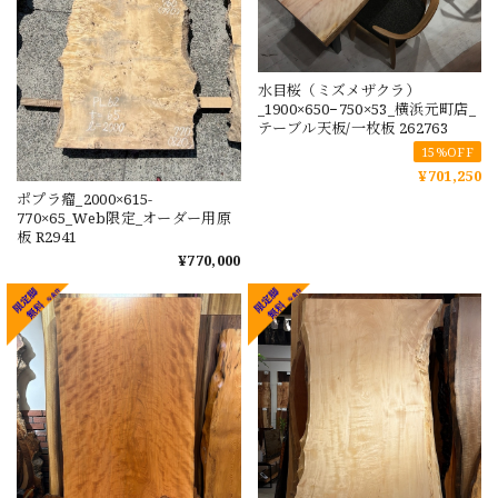
水目桜（ミズメザクラ）
_1900×650−750×53_横浜元町店_
テーブル天板/一枚板 262763
15%OFF
¥701,250
ポプラ瘤_2000×615-
770×65_Web限定_オーダー用原
板 R2941
¥770,000