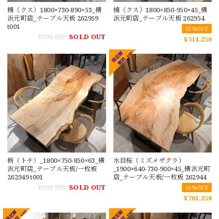
楠（クス）1800×730-890×53_横
楠（クス）1800×850-950×45_横
浜元町店_テーブル天板 262959
浜元町店_テーブル天板 262954
t001
15%OFF
¥999,999
SOLD OUT
¥514,250
栃（トチ）_1800×750-850×63_横
水目桜（ミズメザクラ）
浜元町店_テーブル天板/一枚板
_1900×640-730-900×45_横浜元町
262949 t001
店_テーブル天板/一枚板 262944
¥999,999
SOLD OUT
15%OFF
¥701,250