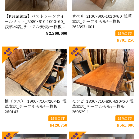
【Premium】バストゥーンウォ
サペリ_2100×900-1020×60_浅草
ールナット_2080×910-1000×60_
本店_テーブル天板/一枚板
浅草本店_テーブル天板/一枚板
262893 t001
260455 t001
¥2,200,000
15%OFF
¥701,250
楠（クス）_1900×710-720×45_浅
モアビ_1800×710-830-630×50_浅
草本店_テーブル天板/一枚板
草本店_テーブル天板/一枚板
260143
260629-1
15%OFF
15%OFF
¥420,750
¥561,000