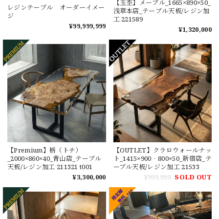
【玉杢】メープル_1665×890×50_
レジンテーブル オーダーイメー
浅草本店_テーブル天板/レジン加
ジ
工 221589
¥99,999,999
¥1,320,000
【Premium】栃（トチ）
【OUTLET】クラロウォールナッ
_2000×860×40_青山店_テーブル
ト_1415×900‐800×50_新宿店_テ
天板/レジン加工 211321 t001
ーブル天板/レジン加工 21533
¥3,300,000
¥999,999
SOLD OUT