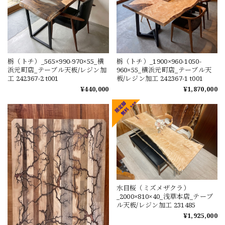
栃（トチ）_565×990-970×55_横
栃（トチ）_1900×960-1050-
浜元町店_テーブル天板/レジン加
960×55_横浜元町店_テーブル天
工 242367-2 t001
板/レジン加工 242367-1 t001
¥440,000
¥1,870,000
水目桜（ミズメザクラ）
_2000×810×40_浅草本店_テーブ
ル天板/レジン加工 231485
¥1,925,000