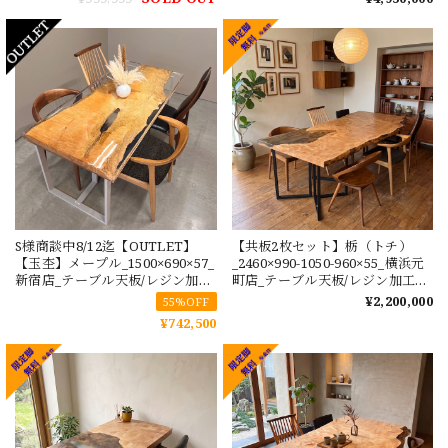
S様商談中8/12迄【OUTLET】
【共板2枚セット】栃（トチ）
【玉杢】メープル_1500×690×57_
_2460×990-1050-960×55_横浜元
新宿店_テーブル天板/レジン加工
町店_テーブル天板/レジン加工
2301 t001
242367 t001
¥2,200,000
55%OFF
¥742,500