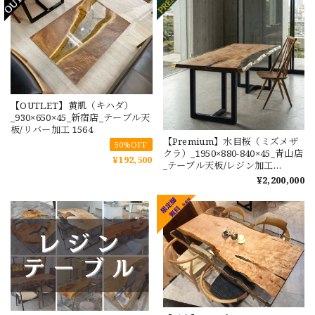
【OUTLET】黄肌（キハダ）
_930×650×45_新宿店_テーブル天
板/リバー加工 1564
【Premium】水目桜（ミズメザ
50%OFF
クラ）_1950×880-840×45_青山店
¥192,500
_テーブル天板/レジン加工
221484 t001
¥2,200,000