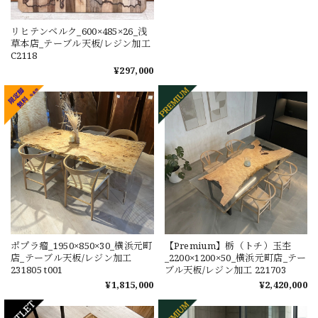
リヒテンベルク_600×485×26_浅
草本店_テーブル天板/レジン加工
C2118
¥297,000
ポプラ瘤_1950×850×30_横浜元町
【Premium】栃（トチ）玉杢
店_テーブル天板/レジン加工
_2200×1200×50_横浜元町店_テー
231805 t001
ブル天板/レジン加工 221703
¥1,815,000
¥2,420,000