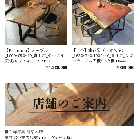
【Premium】メープル
【玉杢】本花梨（ラオス産）
_1800×850×40_青山店_テーブル
_1620×740-1000×40_青山店_レジ
天板/レジン加工 19732-1
ンテーブル天板/一枚板 18446
¥1,980,000
¥869,000
■千年家具 浅草本店
東京都台東区浅草3-12-1 ヴィラ大橋1F