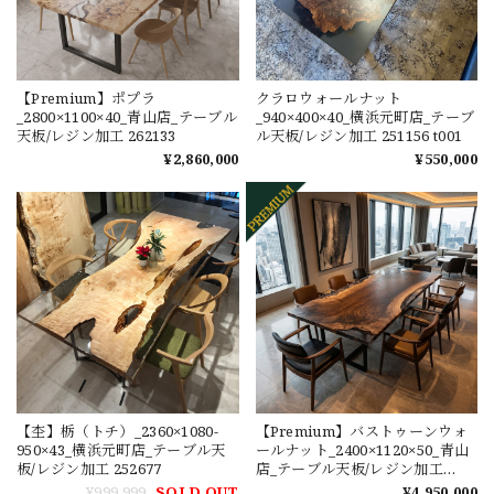
【Premium】ポプラ
クラロウォールナット
_2800×1100×40_青山店_テーブル
_940×400×40_横浜元町店_テーブ
天板/レジン加工 262133
ル天板/レジン加工 251156 t001
¥2,860,000
¥550,000
【杢】栃（トチ）_2360×1080-
【Premium】バストゥーンウォ
950×43_横浜元町店_テーブル天
ールナット_2400×1120×50_青山
板/レジン加工 252677
店_テーブル天板/レジン加工
250268 t001
¥999,999
SOLD OUT
¥4,950,000