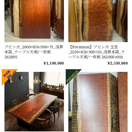
ブビンガ_2000×850-900×75_浅草
【Premium】ブビンガ 玉杢
本店_テーブル天板/一枚板
_2100×820-900×50_浅草本店_テ
262895
ーブル天板/一枚板 262900 t001
¥1,100,000
¥2,530,000