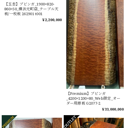
【玉杢】ブビンガ_1900×820-
860×50_横浜元町店_テーブル天
板/一枚板 262901 t001
¥2,200,000
【Premium】ブビンガ
_4200×1200×80_Web限定_オー
ダー用原板 G2077-2
¥33,000,000