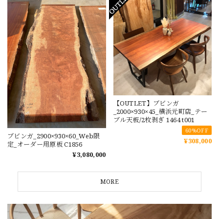
【OUTLET】ブビンガ
_2000×930×45_横浜元町店_テー
ブル天板/2枚剥ぎ 1464 t001
60%OFF
ブビンガ_2900×930×60_Web限
¥308,000
定_オーダー用原板 C1856
¥3,080,000
MORE