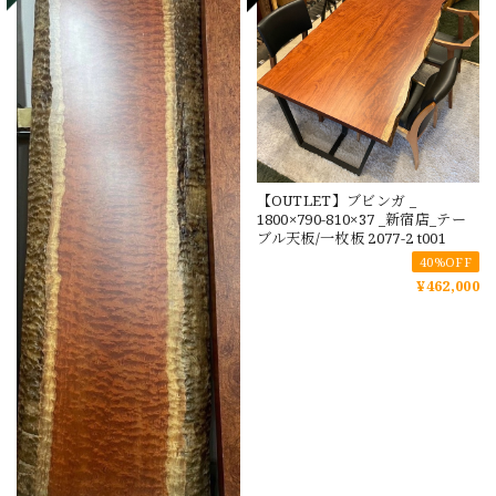
【OUTLET】ブビンガ _
1800×790-810×37 _新宿店_テー
ブル天板/一枚板 2077-2 t001
40%OFF
¥462,000