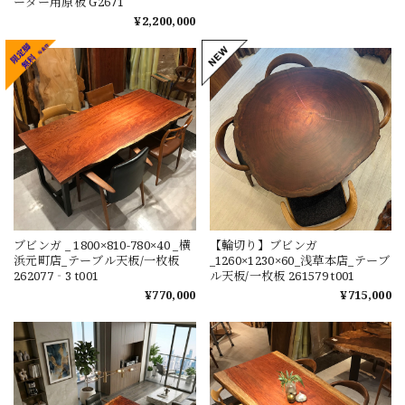
ーダー用原板 G2671
¥2,200,000
ブビンガ _ 1800×810-780×40 _横
【輪切り】ブビンガ
浜元町店_テーブル天板/一枚板
_1260×1230×60_浅草本店_テーブ
262077‐3 t001
ル天板/一枚板 261579 t001
¥770,000
¥715,000