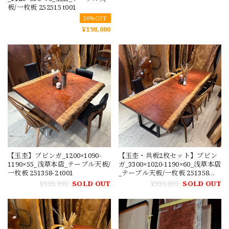
板/一枚板 252515 t001
50%OFF
¥198,000
【玉杢】ブビンガ_1200×1090-
【玉杢・共板2枚セット】ブビン
1190×55_浅草本店_テーブル天板/
ガ_3300×1020-1190×60_浅草本店
一枚板 251358-2 t001
_テーブル天板/一枚板 251358
t001
¥999,999
SOLD OUT
¥999,999
SOLD OUT