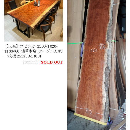
【玉杢】ブビンガ_2100×1020-
1100×60_浅草本店_テーブル天板/
一枚板 251358-1 t001
¥999,999
SOLD OUT