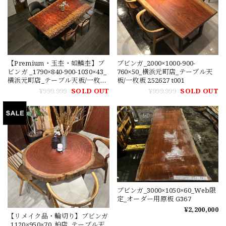
【Premium・玉杢・如鱗杢】ブ
ブビンガ_2000×1000-900-
ビンガ _1790×840-900-1030×43_
760×50_横浜元町店_テーブル天
横浜元町店_テーブル天板/一枚板
板/一枚板 252627 t001
252676
¥999,999
SOLD OUT
¥999,999
SOLD OUT
ブビンガ_3000×1050×60_Web限
定_オーダー用原板 G367
¥2,200,000
【リメイク品・輪切り】ブビンガ
_1120×950×70_柏店_テーブル天