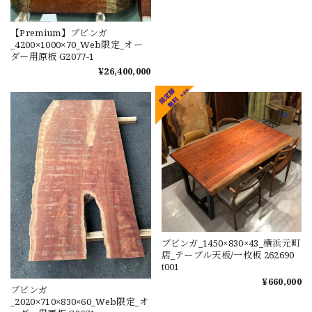
【Premium】ブビンガ
_4200×1000×70_Web限定_オー
ダー用原板 G2077-1
¥26,400,000
ブビンガ_1450×830×43_横浜元町
店_テーブル天板/一枚板 262690
t001
¥660,000
ブビンガ
_2020×710×830×60_Web限定_オ