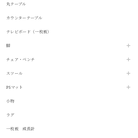
丸テーブル
カウンターテーブル
テレビボード（一枚板）
脚
チェア・ベンチ
スツール
PSマット
小物
ラグ
一枚板 成長計