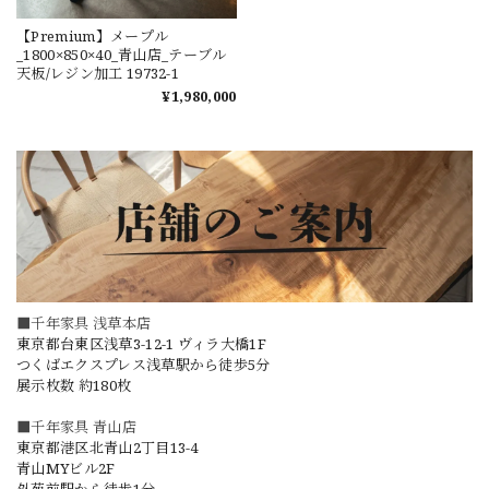
【Premium】メープル
_1800×850×40_青山店_テーブル
天板/レジン加工 19732-1
¥1,980,000
■千年家具 浅草本店
東京都台東区浅草3-12-1 ヴィラ大橋1F
つくばエクスプレス浅草駅から徒歩5分
展示枚数 約180枚
■千年家具 青山店
東京都港区北青山2丁目13-4
青山MYビル2F
外苑前駅から徒歩1分