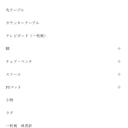
丸テーブル
カウンターテーブル
テレビボード（一枚板）
脚
チェア・ベンチ
スツール
PSマット
小物
ラグ
一枚板 成長計