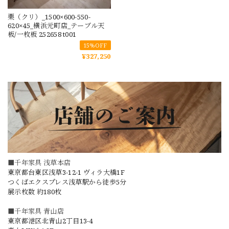
栗（クリ）_1500×600-550-
620×45_横浜元町店_テーブル天
板/一枚板 252658 t001
15%OFF
¥327,250
■千年家具 浅草本店
東京都台東区浅草3-12-1 ヴィラ大橋1F
つくばエクスプレス浅草駅から徒歩5分
展示枚数 約180枚
■千年家具 青山店
東京都港区北青山2丁目13-4