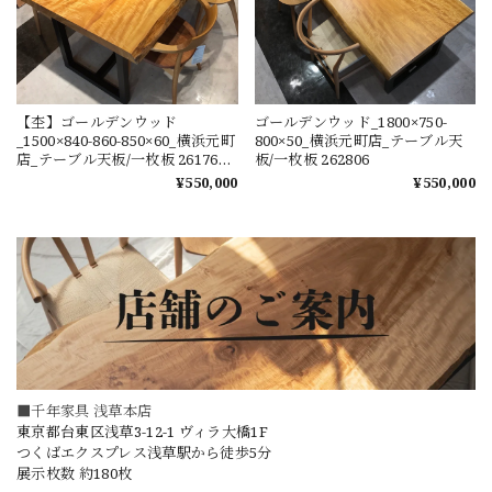
【杢】ゴールデンウッド
ゴールデンウッド_1800×750-
_1500×840-860-850×60_横浜元町
800×50_横浜元町店_テーブル天
店_テーブル天板/一枚板 261760-
板/一枚板 262806
2
¥550,000
¥550,000
■千年家具 浅草本店
東京都台東区浅草3-12-1 ヴィラ大橋1F
つくばエクスプレス浅草駅から徒歩5分
展示枚数 約180枚