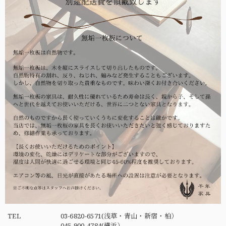
TEL
03-6820-6571(浅草・青山・新宿・柏）
045-900-4784(横浜）