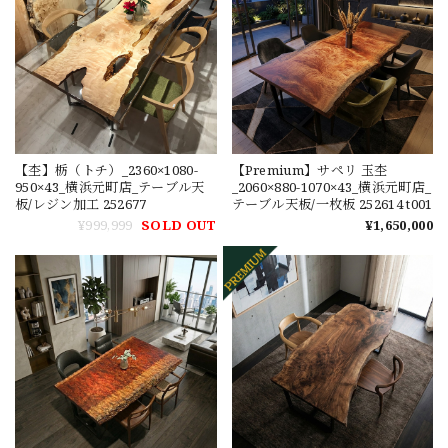
【杢】栃（トチ）_2360×1080-
【Premium】サペリ 玉杢
950×43_横浜元町店_テーブル天
_2060×880-1070×43_横浜元町店_
板/レジン加工 252677
テーブル天板/一枚板 252614 t001
¥999,999
SOLD OUT
¥1,650,000