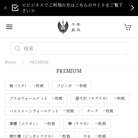
≪ビジネスでご利用の方はこちらのサイトをご覧下
さい≫
Home
PREMIUM
PREMIUM
栃（トチ） 一枚板
ブビンガ 一枚板
クラロウォールナット 一枚板
屋久杉（ヤクスギ） 一枚板
バストゥーンウォールナット 一枚板
チーク 一枚板
黒檀（コクタン） 一枚板
欅（ケヤキ） 一枚板
神大欅（ジンダイケヤキ） 一枚板
タモ 一枚板