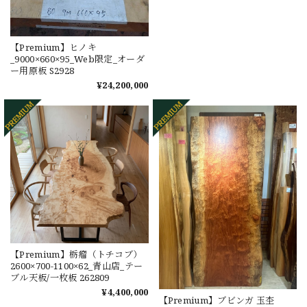
【Premium】ヒノキ
_9000×660×95_Web限定_オーダ
ー用原板 S2928
¥24,200,000
【Premium】栃瘤（トチコブ）
2600×700-1100×62_青山店_テー
ブル天板/一枚板 262809
¥4,400,000
【Premium】ブビンガ 玉杢