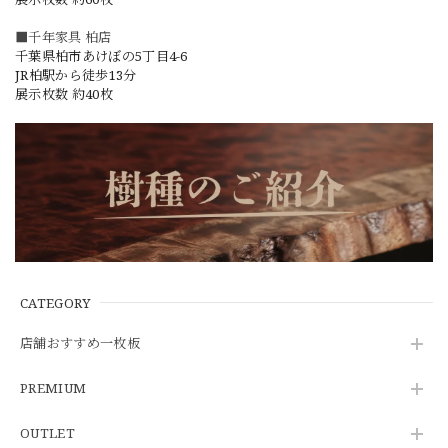
■千年家具 柏店
千葉県柏市あけぼの5丁目4-6
JR柏駅から徒歩13分
展示枚数 約40枚
CATEGORY
店舗おすすめ一枚板
PREMIUM
OUTLET