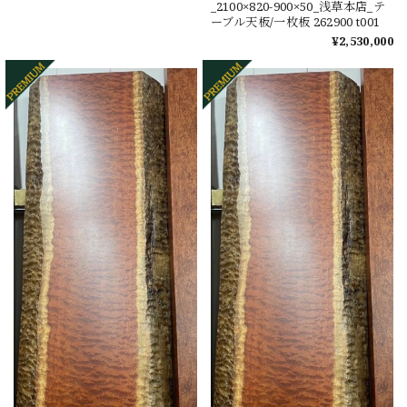
_2100×820-900×50_浅草本店_テ
ーブル天板/一枚板 262900 t001
¥2,530,000