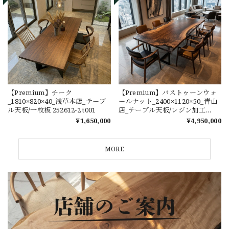
【Premium】チーク
【Premium】バストゥーンウォ
_1810×820×40_浅草本店_テーブ
ールナット_2400×1120×50_青山
ル天板/一枚板 252612-2 t001
店_テーブル天板/レジン加工
250268 t001
¥1,650,000
¥4,950,000
MORE