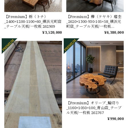
【Premium】栃（トチ）
【Premiuｍ】欅（ケヤキ）瘤杢
_2400×1200-1100×60_横浜元町店
_2620×1300-930-105×58_横浜元
_テーブル天板/一枚板 262909
町店_テーブル天板/一枚板
262833
¥3,520,000
¥6,380,000
【Premium】オリーブ_輪切り
_1160×1050×100_青山店_テーブ
ル天板/一枚板 262767
¥990,000