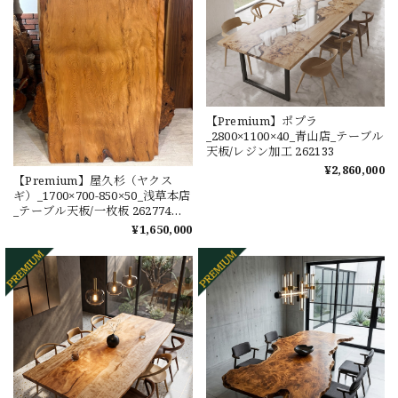
【Premium】ポプラ
_2800×1100×40_青山店_テーブル
天板/レジン加工 262133
¥2,860,000
【Premium】屋久杉（ヤクス
ギ）_1700×700-850×50_浅草本店
_テーブル天板/一枚板 262774
t001
¥1,650,000