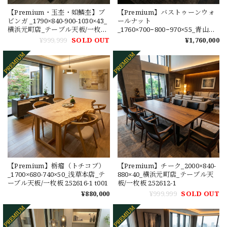
【Premium・玉杢・如鱗杢】ブ
【Premium】バストゥーンウォ
ビンガ _1790×840-900-1030×43_
ールナット
横浜元町店_テーブル天板/一枚板
_1760×700−800−970×55_青山店_
252676
テーブル天板/一枚板 252553 t001
¥999,999
SOLD OUT
¥1,760,000
【Premium】栃瘤（トチコブ）
【Premium】チーク_2000×840-
_1700×680-740×50_浅草本店_テ
880×40_横浜元町店_テーブル天
ーブル天板/一枚板 252616-1 t001
板/一枚板 252612-1
¥880,000
¥999,999
SOLD OUT