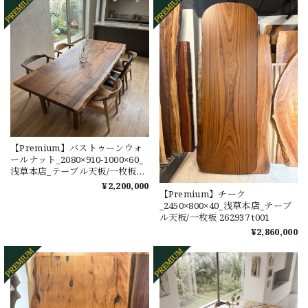
【Premium】バストゥーンウォ
ールナット_2080×910-1000×60_
浅草本店_テーブル天板/一枚板
260455 t001
¥2,200,000
【Premium】チーク
_2450×800×40_浅草本店_テーブ
ル天板/一枚板 262937 t001
¥2,860,000