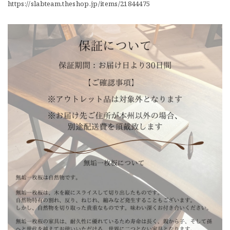
https://slabteam.theshop.jp/items/21844475