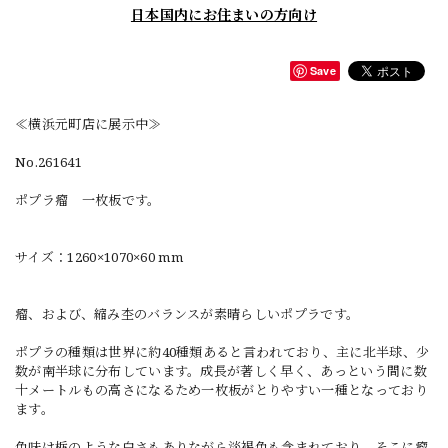
日本国内にお住まいの方向け
Save
≪横浜元町店に展示中≫
No.261641
ポプラ瘤 一枚板です。
サイズ：1260×1070×60 mm
瘤、および、縮み杢のバランスが素晴らしいポプラです。
ポプラの種類は世界に約40種類あると言われており、主に北半球、少
数が南半球に分布しています。成長が著しく早く、あっという間に数
十メートルもの高さになるため一枚板がとりやすい一種となっており
ます。
色味は栃のような白さもありながら淡褐色も含まれており、そこに瘤