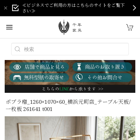
≪ビジネスでご利用の方はこちらのサイトをご覧下
さい≫
ポプラ瘤_1260×1070×60_横浜元町店_テーブル天板/
一枚板 261641 t001