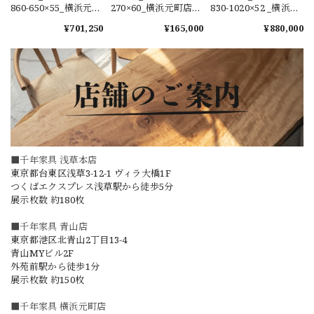
860-650×55_横浜元町
270×60_横浜元町店_
830-1020×52 _横浜元
店_テーブル天板/一枚
テーブル天板/一枚板
町店_テーブル天板/一
¥701,250
¥165,000
¥880,000
板 261976 t001
261028-3 t001
枚板 261806
■千年家具 浅草本店
東京都台東区浅草3-12-1 ヴィラ大橋1F
つくばエクスプレス浅草駅から徒歩5分
展示枚数 約180枚
■千年家具 青山店
東京都港区北青山2丁目13-4
青山MYビル2F
外苑前駅から徒歩1分
展示枚数 約150枚
■千年家具 横浜元町店