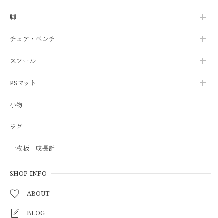
脚
チェア・ベンチ
スツール
PSマット
小物
ラグ
一枚板 成長計
SHOP INFO
ABOUT
BLOG